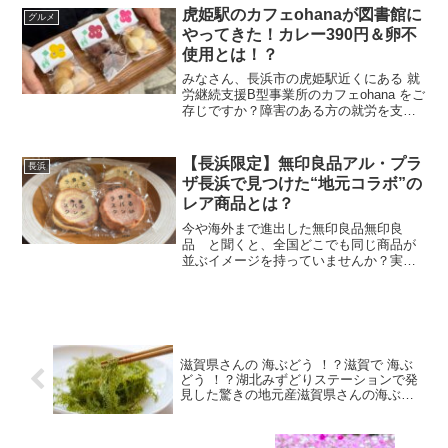
す。
虎姫駅のカフェohanaが図書館に
グルメ
やってきた！カレー390円＆卵不
使用とは！？
みなさん、長浜市の虎姫駅近くにある 就
労継続支援B型事業所のカフェohana をご
存じですか？障害のある方の就労を支え
る拠点として運営されているカフェです
が、実は、長浜図書館の中でも出張営業
をされているんです。就労支援B型事業所
【長浜限定】無印良品アル・プラ
長浜
って？B型事...
ザ長浜で見つけた“地元コラボ”の
レア商品とは？
今や海外まで進出した無印良品無印良
品 と聞くと、全国どこでも同じ商品が
並ぶイメージを持っていませんか？実
は、滋賀県・長浜市にある「アル・プラ
ザ長浜」内の無印良品では、地域ならで
はの“地元の味”を紹介する特設コーナーが
設けられており、長浜なら...
滋賀県さんの 海ぶどう ！？滋賀で 海ぶ
どう ！？湖北みずどりステーションで発
見した驚きの地元産滋賀県さんの海ぶど
う！？