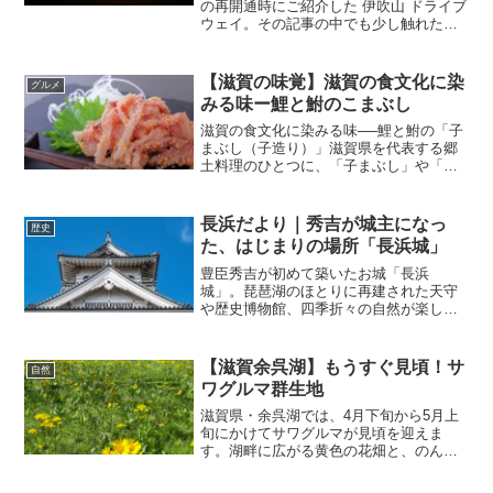
の再開通時にご紹介した 伊吹山 ドライブ
ウェイ。その記事の中でも少し触れた
**「夏季夜間特別営業」が、今年も開催
決定**です！🌄 まだご覧になっていない
方はこちら👉 伊吹山ドライブウェイ、今
【滋賀の味覚】滋賀の食文化に染
グルメ
年も4...
みる味ー鯉と鮒のこまぶし
滋賀の食文化に染みる味──鯉と鮒の「子
まぶし（子造り）」滋賀県を代表する郷
土料理のひとつに、「子まぶし」や「子
造り」と呼ばれる珍味があります。どち
らも同じ料理を指す名前ですが、地元で
は「子まぶし」という呼び名の方が古く
長浜だより｜秀吉が城主になっ
歴史
から使われており、料理...
た、はじまりの場所「長浜城」
豊臣秀吉が初めて築いたお城「長浜
城」。琵琶湖のほとりに再建された天守
や歴史博物館、四季折々の自然が楽しめ
る豊公園の魅力を、ゆるっと紹介しま
す。長浜観光のスタートにもぴったり！
【滋賀余呉湖】もうすぐ見頃！サ
自然
ワグルマ群生地
滋賀県・余呉湖では、4月下旬から5月上
旬にかけてサワグルマが見頃を迎えま
す。湖畔に広がる黄色の花畑と、のんび
り歩ける6.4kmの散歩道。春の自然を満
喫できる癒しのスポットをご紹介しま