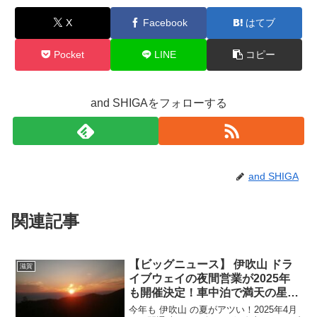
X
Facebook
はてブ
Pocket
LINE
コピー
and SHIGAをフォローする
and SHIGA
関連記事
【ビッグニュース】 伊吹山 ドラ
滋賀
イブウェイの夜間営業が2025年
も開催決定！車中泊で満天の星・
雲海・ご来光を楽しもう
今年も 伊吹山 の夏がアツい！2025年4月