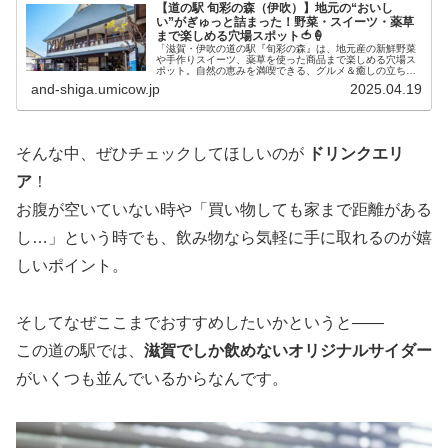
【道の駅 旬彩の森（伊吹）】地元の“おいし
い”がぎゅっと詰まった！野菜・スイーツ・薬草
まで楽しめる穴場スポット🍅🍦
「滋賀・伊吹の道の駅『旬彩の森』は、地元産の新鮮野菜
や手作りスイーツ、薬草を使った商品まで楽しめる穴場ス
ポット。自然の恵みを満喫できる、グルメ＆癒しの立ち寄
り処！」
and-shiga.umicow.jp
2025.04.19
そんな中、ぜひチェックしてほしいのが
ドリンクエリ
ア
！
お腹が空いていない時や「買い物しても家まで距離がある
し…」という時でも、飲み物なら気軽に手に取れるのが嬉
しいポイント。
そしてなぜここまでおすすめしたいかというと――
この道の駅では、
滋賀でしか飲めないオリジナルサイダー
がいくつも並んでいるからなんです。