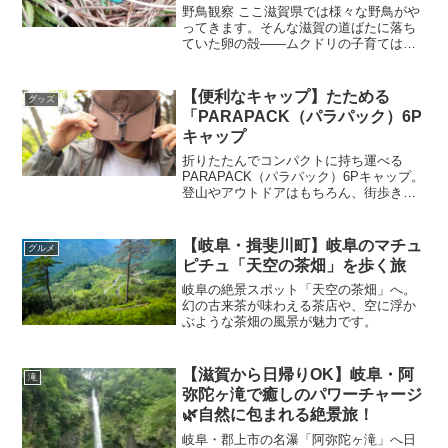
野鳥観察 ここ滋賀県では様々な野鳥がや
ってきます。そんな滋賀の道ばたに落ち
ていた卵の殻——ムクドリの子育ては驚
きの連続！滋賀県 の道ばたに落ちていた
卵の殻—— ムクドリ の子育ては驚きの連
続！ある日、道ばたに落ちていた小さな
【便利なキャップ】たためる
グッズ
卵の殻散歩の途中...
「PARAPACK（パラパック）6P
キャップ
折りたたんでコンパクトに持ち運べる
PARAPACK（パラパック）6Pキャップ。
登山やアウトドアはもちろん、街歩きや
旅行にもぴったりの機能性とスタイリッ
シュさを兼ね備えたユニセックスな帽子
です。
【岐阜・揖斐川町】岐阜のマチュ
グルメ
ピチュ「天空の茶畑」を歩く旅
岐阜の絶景スポット「天空の茶畑」へ。
幻の古来茶が味わえる茶店や、空に浮か
ぶような茶畑の風景が魅力です。
【滋賀から日帰りOK】岐阜・阿
滝
弥陀ヶ滝で癒しのパワーチャージ
🌿自然に包まれる絶景旅！
岐阜・郡上市の名瀑「阿弥陀ヶ滝」へ日