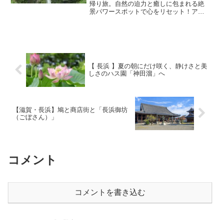
帰り旅。自然の迫力と癒しに包まれる絶
景パワースポットで心をリセット！アク
セスや楽しみ方も詳しく紹介。
【 長浜 】夏の朝にだけ咲く、静けさと美
しさのハス園「神田溜」へ
【滋賀・長浜】鳩と商店街と「長浜御坊
（ごぼさん）」
コメント
コメントを書き込む