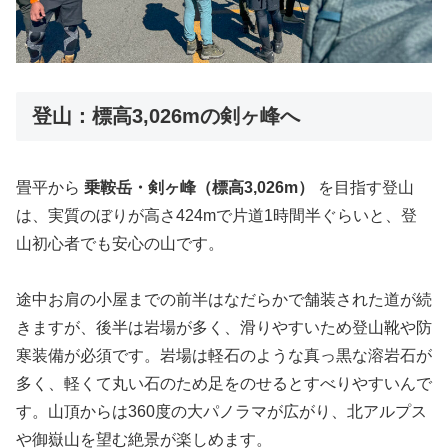
登山：標高3,026mの剣ヶ峰へ
畳平から
乗鞍岳・剣ヶ峰（標高3,026m）
を目指す登山
は、実質のぼりが高さ424mで片道1時間半ぐらいと、登
山初心者でも安心の山です。
途中お肩の小屋までの前半はなだらかで舗装された道が続
きますが、後半は岩場が多く、滑りやすいため登山靴や防
寒装備が必須です。岩場は軽石のような真っ黒な溶岩石が
多く、軽くて丸い石のため足をのせるとすべりやすいんで
す。山頂からは360度の大パノラマが広がり、北アルプス
や御嶽山を望む絶景が楽しめます。