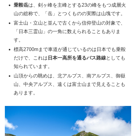
乗鞍岳
は、剣ヶ峰を主峰とする23の峰をもつ成層火
山の総称で、「岳」とつくものの実際は山塊です。
富士山・立山と並んで古くから信仰登山の対象で、
「日本三霊山」の一角に数えられることもありま
す。
標高2700mまで車道が通じているのは日本でも乗鞍
だけで、これは
日本一高所を通るバス路線
としても
知られています。
山頂からの眺めは、北アルプス、南アルプス、御嶽
山、中央アルプス、遠くは富士山まで見えることも
あります。