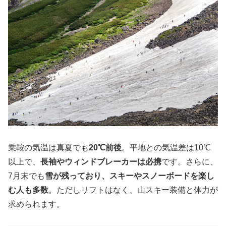
乗鞍の気温は真夏でも
20℃前後
。平地との気温差は10℃
以上で、
長袖やウィンドブレーカーは必携
です。さらに、
7月末でも
雪が残っており、スキーやスノーボードを楽し
む人も多数
。ただしリフトはなく、山スキー装備と体力が
求められます。