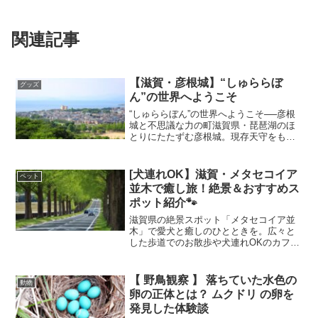
関連記事
【滋賀・彦根城】“しゅららぼ
グッズ
ん”の世界へようこそ
“しゅららぼん”の世界へようこそ──彦根
城と不思議な力の町滋賀県・琵琶湖のほ
とりにたたずむ彦根城。現存天守をもつ
貴重な城として知られるこの場所は、実
は万城目学の小説『偉大なる、しゅらら
ぼん』の舞台としても注目を集めていま
[犬連れOK】滋賀・メタセコイア
ペット
す。映画版では、彦根...
並木で癒し旅！絶景＆おすすめス
ポット紹介🐾
滋賀県の絶景スポット「メタセコイア並
木」で愛犬と癒しのひとときを。広々と
した歩道でのお散歩や犬連れOKのカフェ
での休憩、愛犬と泊まれる宿情報まで、
ワンちゃんと一緒に楽しむ方法を紹介し
ます。
【 野鳥観察 】 落ちていた水色の
動物
卵の正体とは？ ムクドリ の卵を
発見した体験談