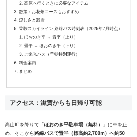
高原へ行くときに必要なアイテム
散策：お花畑コースもおすすめ
涼しさと残雪
乗鞍スカイライン 路線バス時刻表（2025年7月時点）
ほおのき平 → 畳平（上り）
畳平 → ほおのき平（下り）
ご来光バス（早朝特別運行）
料金案内
まとめ
アクセス：滋賀からも日帰り可能
高山ICを降りて「
ほおのき平駐車場（無料）
」に車を止
め、そこから
路線バスで畳平（標高約2,700m）へ約50