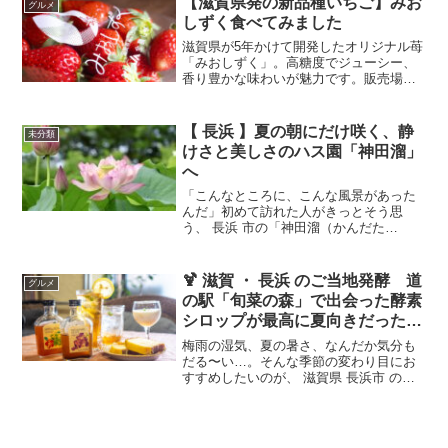
【滋賀県発の新品種いちご】みお
グルメ
しずく食べてみました
滋賀県が5年かけて開発したオリジナル苺
「みおしずく」。高糖度でジューシー、
香り豊かな味わいが魅力です。販売場所
や実食レビューもあわせてご紹介。
【 長浜 】夏の朝にだけ咲く、静
未分類
けさと美しさのハス園「神田溜」
へ
「こんなところに、こんな風景があった
んだ」初めて訪れた人がきっとそう思
う、 長浜 市の「神田溜（かんだた
め）」。地元の人でも知る人ぞ知る、ハ
スの名所です。🔹 夏の早朝、静かな田園
に浮かぶ桃色の花一面に広がる青々とし
🍹 滋賀 ・ 長浜 のご当地発酵 道
グルメ
た蓮の葉。その間から、そっ...
の駅「旬菜の森」で出会った酵素
シロップが最高に夏向きだった
件。
梅雨の湿気、夏の暑さ、なんだか気分も
だる〜い…。そんな季節の変わり目にお
すすめしたいのが、 滋賀県 長浜市 の道
の駅「旬菜の森」で見つけた、身体にや
さしいご当地酵素シロップです。見た目
も味もナチュラル＆リッチ。素材の力を
感じるこのシロップ、...