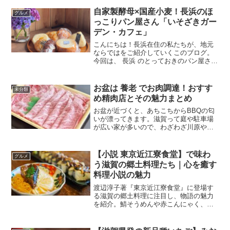
自家製酵母×国産小麦！長浜のほ
グルメ
っこりパン屋さん「いそざきガー
デン・カフェ」
こんにちは！長浜在住の私たちが、地元
ならではをご紹介していくこのブログ。
今回は、 長浜 のとっておきのパン屋さん
をご紹介します♪みなさん、 長浜 には美
味しいカフェやパン屋さんがたくさんあ
るのをご存知ですか？実は観光雑誌には
お盆は 養老 でお肉調達！おすす
未分類
載っていない、地...
め精肉店とその魅力まとめ
お盆が近づくと、あちこちからBBQの匂
いが漂ってきます。滋賀って庭や駐車場
が広い家が多いので、わざわざ川原やキ
ャンプ場まで行かなくても、家の庭でや
っちゃう人が多いんですよね。で、面白
いのが、お肉の調達先。スーパーで全部
【小説 東京近江寮食堂】で味わ
グルメ
そろえる人もいるけど、...
う滋賀の郷土料理たち｜心を癒す
料理小説の魅力
渡辺淳子著『東京近江寮食堂』に登場す
る滋賀の郷土料理に注目し、物語の魅力
を紹介。鯖そうめんや赤こんにゃく、じ
ゅんじゅん鍋など、心温まる料理の描写
とともに、食と人のつながりを考察しま
す。