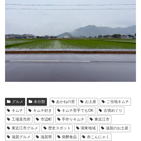
グルメ
未分類
あかねの里
お土産
ご当地キムチ
キムチ
キムチ好き
キムチ苦手でもOK
古墳めぐり
工場直売所
市辺町
手作りキムチ
東近江市
東近江市グルメ
歴史スポット
湖東地域
滋賀のお土産
滋賀グルメ
滋賀県
発酵食品
赤こんにゃく