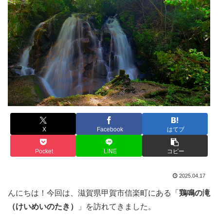
X
Facebook
はてブ
Pocket
LINE
コピー
2025.04.17
んにちは！今回は、滋賀県甲賀市信楽町にある「
鶏鳴の滝
（けいめいのたき）
」を訪れてきました。