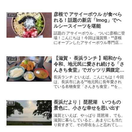
彦根で アサイーボウル が食べら
グルメ
れる！話題の新店「lmog」でヘ
ルシースイーツを堪能
話題の アサイーボウル 、ついに彦根に登
場！こんにちは！今回は滋賀県・**彦根
にオープンしたアサイーボウル専門店
「lmog（エルモグ）」**をご紹介しま
す。「アサイーボウルって東京や大阪の
都会グルメでしょ？」と思っていた方、
【滋賀・ 長浜ランチ 】昭和から
グルメ
朗報です！ついに...
令和、地元民に愛され続ける「さ
んきち食堂」でガッツリ満腹定
食！安い・美味い・ボリューム満
長浜ランチ といえば。こんにちは！今回
点の名店
は、長浜市にある**地元民に長年愛され
ている名物食堂「さんきち食堂」**をご
紹介します。お店は、国道8号線沿いにあ
り、平日のお昼でも駐車場が満車になる
こともある人気ぶり。一見すると昔なが
長浜だより｜ 琵琶湖 いつもの
滋賀
らの定食屋さんで...
景色に、小さな幸せを思い出す
滋賀といえば、やっぱり 琵琶湖 。でも、
滋賀に暮らしていると、あまりにも当た
り前すぎて、その存在をふと忘れてしま
うことがあります。今日ふらりと立ち寄