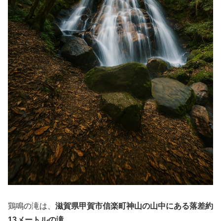
鶏鳴の滝は、
滋賀県甲賀市信楽町神山の山中にある落差約
13メートルの滝
。