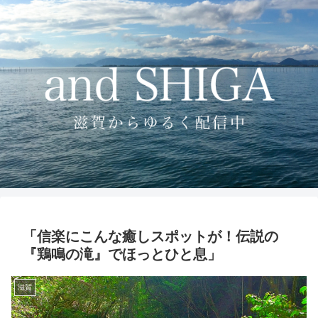
「信楽にこんな癒しスポットが！伝説の
『鶏鳴の滝』でほっとひと息」
滋賀