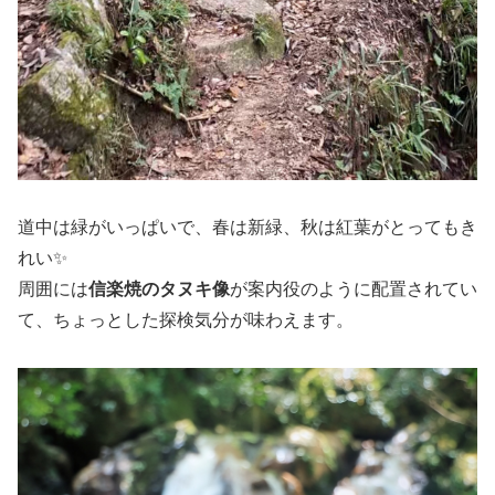
道中は緑がいっぱいで、春は新緑、秋は紅葉がとってもき
れい✨
周囲には
信楽焼のタヌキ像
が案内役のように配置されてい
て、ちょっとした探検気分が味わえます。