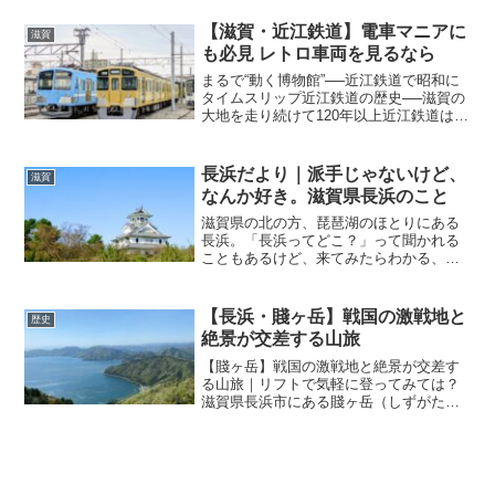
ったのは、長浜ドームのすぐ前にある 琵
琶湖 沿いの公園。湖岸道路を挟んですぐ
【滋賀・近江鉄道】電車マニアに
滋賀
の場所にあって、...
も必見 レトロ車両を見るなら
まるで“動く博物館”──近江鉄道で昭和に
タイムスリップ近江鉄道の歴史──滋賀の
大地を走り続けて120年以上近江鉄道は、
滋賀県東部を中心に展開する私鉄で、
1896年（明治29年）に設立されました。
初めての開業は1898年（明治31年）、彦
長浜だより｜派手じゃないけど、
滋賀
根〜...
なんか好き。滋賀県長浜のこと
滋賀県の北の方、琵琶湖のほとりにある
長浜。「長浜ってどこ？」って聞かれる
こともあるけど、来てみたらわかる、な
んとも言えない居心地のよさがあるんで
す駅前には黒壁スクエア。レトロな建物
が並んでて、ガラス細工のお店やカフェ
【長浜・賤ヶ岳】戦国の激戦地と
歴史
がぽつぽつ。観光地っぽさ...
絶景が交差する山旅
【賤ヶ岳】戦国の激戦地と絶景が交差す
る山旅｜リフトで気軽に登ってみては？
滋賀県長浜市にある賤ヶ岳（しずがた
け）は、歴史好きにはたまらない「賤ヶ
岳の戦い」の舞台。今では、戦国時代の
名残と、琵琶湖・余呉湖を見渡す絶景が
楽しめる人気の山です。リフ...